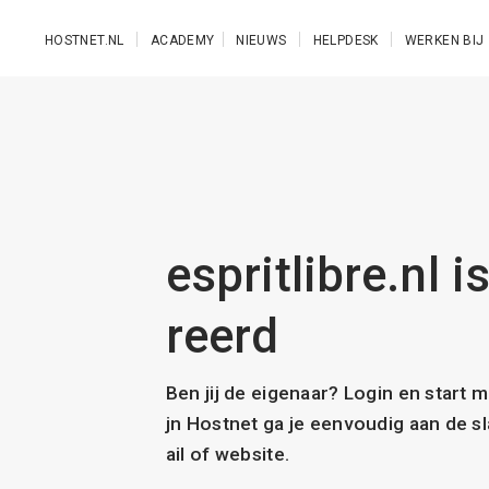
Ga naar de hoofdinhoud
HOSTNET.NL
ACADEMY
NIEUWS
HELPDESK
WERKEN BIJ
espritlibre.nl i
reerd
Ben jij de eigenaar? Login en start 
jn Hostnet ga je eenvoudig aan de 
ail of website.